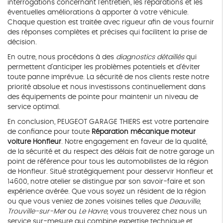
interrogations concernant l'entretien, les réparations et les
éventuelles améliorations à apporter à votre véhicule.
Chaque question est traitée avec rigueur afin de vous fournir
des réponses complètes et précises qui facilitent la prise de
décision.
En outre, nous procédons à des
diagnostics détaillés
qui
permettent d'anticiper les problèmes potentiels et d'éviter
toute panne imprévue. La sécurité de nos clients reste notre
priorité absolue et nous investissons continuellement dans
des équipements de pointe pour maintenir un niveau de
service optimal.
En conclusion, PEUGEOT GARAGE THIERS est votre partenaire
de confiance pour toute
Réparation mécanique moteur
voiture Honfleur
. Notre engagement en faveur de la qualité,
de la sécurité et du respect des délais fait de notre garage un
point de référence pour tous les automobilistes de la région
de Honfleur. Situé stratégiquement pour desservir Honfleur et
14600, notre atelier se distingue par son savoir-faire et son
expérience avérée. Que vous soyez un résident de la région
ou que vous veniez de zones voisines telles que
Deauville
,
Trouville-sur-Mer
ou
Le Havre
, vous trouverez chez nous un
service sur-mesure qui combine expertise technique et