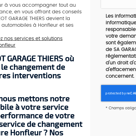
neur à vous accompagner tout au
nce, en vous offrant des conseils
Les informati
GEOT GARAGE THIERS devient la
informatique
 automobiles à Honfleur et ses
responsable 
votre deman
z nos services et solutions
sont égaleme
onfleur
de SA GARAG
réglementat
EOT GARAGE THIERS où
d'un droit d'
r le changement de
d'effacement
tres interventions
concernent. 
nous mettons notre
ile à votre service
*
Champs obliga
 performance de votre
n service de changement
ure Honfleur ? Nos