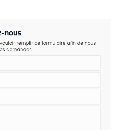
OCCASION
VÉHICULES NEUFS
GALERIE PHOTOS
CONTACT
z-nous
vouloir remplir ce formulaire afin de nous
 vos demandes.