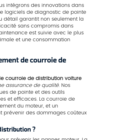
us intégrons des innovations dans
 de logiciels de diagnostic de pointe
u détail garantit non seulement la
fficacité sans compromis dans
aintenance est suivie avec le plus
ptimale et une consommation
ement de courroie de
courroie de distribution voiture
ne assurance de qualité
. Nos
es de pointe et des outils
es et efficaces. La courroie de
nement du moteur, et un
ut prévenir des dommages coûteux
istribution ?
 pour prévenir les pannes moteur. La