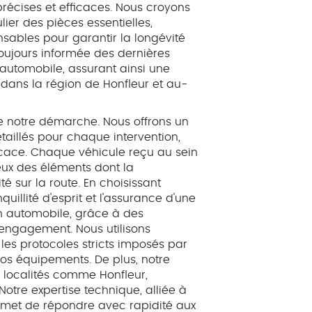
écises et efficaces. Nous croyons
ier des pièces essentielles,
ensables pour garantir la longévité
toujours informée des dernières
utomobile, assurant ainsi une
 dans la région de Honfleur et au-
de notre démarche. Nous offrons un
taillés pour chaque intervention,
icace. Chaque véhicule reçu au sein
eux des éléments dont la
é sur la route. En choisissant
illité d'esprit et l'assurance d'une
on automobile, grâce à des
 engagement. Nous utilisons
les protocoles stricts imposés par
e vos équipements. De plus, notre
s localités comme Honfleur,
otre expertise technique, alliée à
ermet de répondre avec rapidité aux