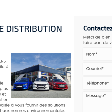
ACCUEIL
NOS PRESTATIONS
VÉHICULES D'
 DISTRIBUTION
Contacte
Merci de bien 
faire part de
ERS,
ile à
le
 plus
 et
etien
diée à vous fournir des solutions
et aux normes environnementales